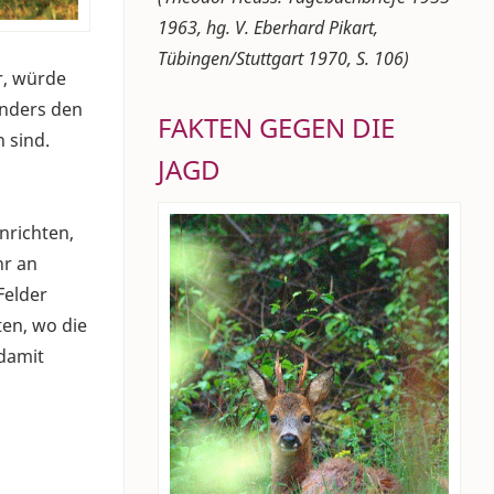
1963, hg. V. Eberhard Pikart,
Tübingen/Stuttgart 1970, S. 106)
r, würde
sonders den
FAKTEN GEGEN DIE
 sind.
JAGD
nrichten,
hr an
Felder
ten, wo die
 damit