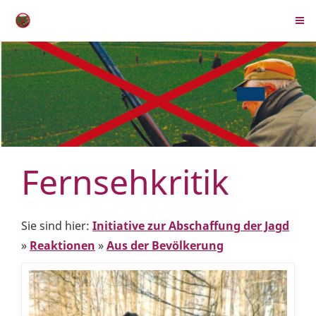
Fernsehkritik
Sie sind hier:
Initiative zur Abschaffung der Jagd
»
Reaktionen
»
Aus der Bevölkerung