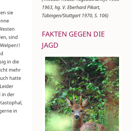
1963, hg. V. Eberhard Pikart,
en sie
Tübingen/Stuttgart 1970, S. 106)
onne
 Westen
FAKTEN GEGEN DIE
en, sind
JAGD
e Welpen!!
ld
ig in die
nicht mehr
auch hatte
Leider
 in der
atastophal,
gerne in