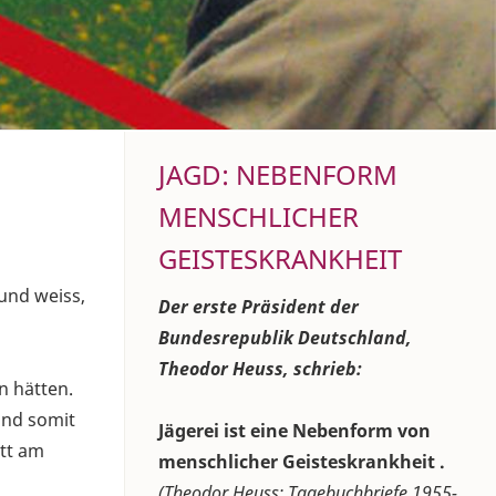
JAGD: NEBENFORM
MENSCHLICHER
GEISTESKRANKHEIT
 und weiss,
Der erste Präsident der
Bundesrepublik Deutschland,
Theodor Heuss, schrieb:
n hätten.
 und somit
Jägerei ist eine Nebenform von
itt am
menschlicher Geisteskrankheit .
(Theodor Heuss: Tagebuchbriefe 1955-