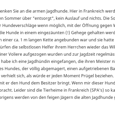
Denken Sie an die armen Jagdhunde. Hier in Frankreich werd
n Sommer über "entsorgt", kein Auslauf und nichts. Die S
er Hundeverschläge wenn möglich, mit der Öffnung gegen
 die Hunde in einem eingezäunten (!) Gehege gehalten werd
 an einer ca. 1 m langen Kette angebunden war und sie hatt
dürfen die selbstlosen Helfer ihrem Herrchen wieder das Wi
einer Voliere aufgezogen wurden und zur Jagdzeit regelmäss
 habe ich eine Jagdhündin eingefangen, die ihren Meister 
es Hundes, der völlig abgemagert, einen aufgetriebenen B
verhielt sich, als würde er jeden Moment Prügel beziehen. 
t er den Hund dem Besitzer bringt. Wenn mir dieser Hund
racht. Leider sind die Tierheime in Frankreich (SPA's) so k
rigens werden von den feigen Jägern die alten Jagdhunde 