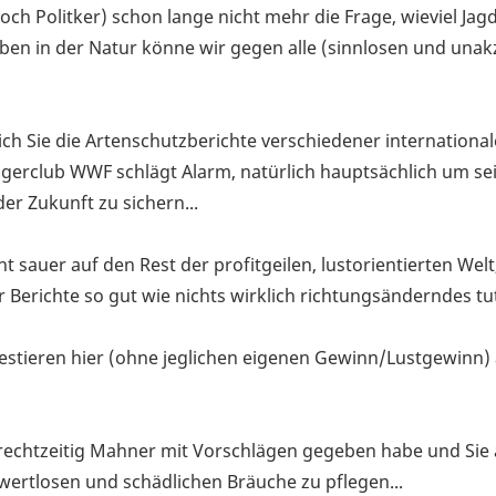
noch Politker) schon lange nicht mehr die Frage, wieviel Ja
eben in der Natur könne wir gegen alle (sinnlosen und una
ich Sie die Artenschutzberichte verschiedener international
ägerclub WWF schlägt Alarm, natürlich hauptsächlich um se
r Zukunft zu sichern...
ht sauer auf den Rest der profitgeilen, lustorientierten Welt
Berichte so gut wie nichts wirklich richtungsänderndes tut
vestieren hier (ohne jeglichen eigenen Gewinn/Lustgewinn)
 rechtzeitig Mahner mit Vorschlägen gegeben habe und Sie 
 wertlosen und schädlichen Bräuche zu pflegen...