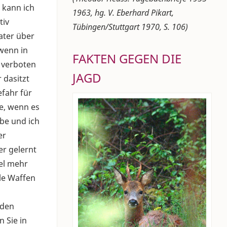
 kann ich
1963, hg. V. Eberhard Pikart,
tiv
Tübingen/Stuttgart 1970, S. 106)
ater über
 wenn in
FAKTEN GEGEN DIE
s verboten
JAGD
 dasitzt
efahr für
e, wenn es
ebe und ich
er
er gelernt
el mehr
lle Waffen
nden
 Sie in