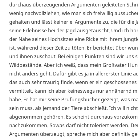
durchaus überzeugenden Argumenten geleiteten Schrifte
wenig nachvollziehen, wie man sich freiwillig aussuchen k
gehalten und lässt keinerlei Argumente zu, die für di
seine Erlebnisse bei der Jagd ausgetauscht. Und ich hör
der Nähe seines Hochsitzes eine Ricke mit ihrem Jungtie
ist, während dieser Zeit zu töten. Er berichtet über wu
und ihnen zuschaut. Bei einigen Punkten sind wir uns s
Wildbestände. Aber ich weiß, dass mein Großvater Hun
nicht anders geht. Dafür gibt es ja in allererster Lini
das auch sehr traurig finde, wenn er ein geschossenes 
vermittelt, kann ich aber keineswegs nur annähernd m
habe. Er hat mir seine Prüfungsbücher gezeigt, was m
sein muss, als jemand der Tiere abschießt. Ich will nich
abgenommen gehören. Es scheint durchaus vorzukom
nachzukommen. Sowas darf nicht toleriert werden. De
Argumenten überzeugt, spreche mich aber definitiv ge