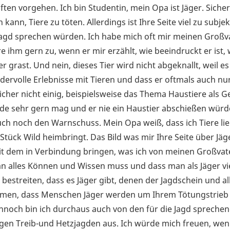
n vorgehen. Ich bin Studentin, mein Opa ist Jäger. Sicher
ann, Tiere zu töten. Allerdings ist Ihre Seite viel zu subjek
e Jagd sprechen würden. Ich habe mich oft mir meinen Großv
e ihm gern zu, wenn er mir erzählt, wie beeindruckt er ist,
r grast. Und nein, dieses Tier wird nicht abgeknallt, weil e
ndervolle Erlebnisse mit Tieren und dass er oftmals auch nur
icher nicht einig, beispielsweise das Thema Haustiere als G
de sehr gern mag und er nie ein Haustier abschießen würd
e auch noch den Warnschuss. Mein Opa weiß, dass ich Tiere li
Stück Wild heimbringt. Das Bild was mir Ihre Seite über Jäg
it dem in Verbindung bringen, was ich von meinen Großvat
an alles Können und Wissen muss und dass man als Jäger vi
t bestreiten, dass es Jäger gibt, denen der Jagdschein und a
men, dass Menschen Jäger werden um Ihrem Tötungstrieb
nnoch bin ich durchaus auch von den für die Jagd spreche
gen Treib-und Hetzjagden aus. Ich würde mich freuen, wenn