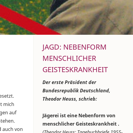
JAGD: NEBENFORM
MENSCHLICHER
GEISTESKRANKHEIT
Der erste Präsident der
Bundesrepublik Deutschland,
esetzt.
Theodor Heuss, schrieb:
at mich
ngen auf
Jägerei ist eine Nebenform von
stehen.
menschlicher Geisteskrankheit .
d auch von
(Theodor Heuss: Tagebuchbriefe 1955-