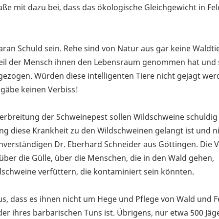
aße mit dazu bei, dass das ökologische Gleichgewicht in Fe
aran Schuld sein. Rehe sind von Natur aus gar keine Waldti
 Weil der Mensch ihnen den Lebensraum genommen hat und s
ezogen. Würden diese intelligenten Tiere nicht gejagt wer
 gäbe keinen Verbiss!
Verbreitung der Schweinepest sollen Wildschweine schuldig 
ung diese Krankheit zu den Wildschweinen gelangt ist und n
hverständigen Dr. Eberhard Schneider aus Göttingen. Die 
 über die Gülle, über die Menschen, die in den Wald gehen,
dschweine verfüttern, die kontaminiert sein könnten.
s, dass es ihnen nicht um Hege und Pflege von Wald und Fe
er ihres barbarischen Tuns ist. Übrigens, nur etwa 500 Jäge