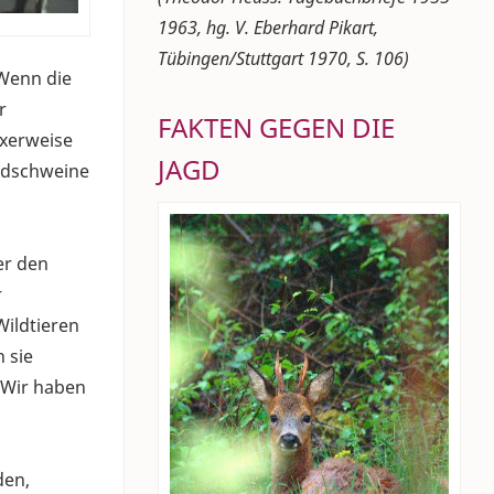
1963, hg. V. Eberhard Pikart,
Tübingen/Stuttgart 1970, S. 106)
 Wenn die
r
FAKTEN GEGEN DIE
oxerweise
JAGD
ildschweine
er den
r
Wildtieren
 sie
 Wir haben
den,