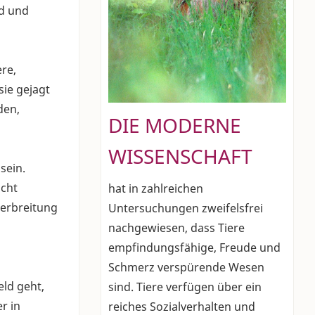
ld und
ere,
ie gejagt
den,
DIE MODERNE
WISSENSCHAFT
sein.
icht
hat in zahlreichen
Verbreitung
Untersuchungen zweifelsfrei
nachgewiesen, dass Tiere
empfindungsfähige, Freude und
Schmerz verspürende Wesen
ld geht,
sind. Tiere verfügen über ein
r in
reiches Sozialverhalten und