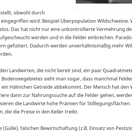
estellt, obwohl durch
n eingegriffen wird. Beispiel Überpopulation Wildschweine.
slos. Das hat nicht nur eine unkontrollierte Vermehrung de
 aufgescheucht werden und in die Felder einbrechen. Parad
gern gefüttert. Dadurch werden unverhältnismäßig mehr W
erden.
den Landwirten, die nicht bereit sind, ein paar Quadratmet
es Bodenseegebietes sieht man sogar, dass manchmal Felde
cht ein Hälmchen Getreide abbekommt. Der Mensch hat den 
ere dann zur Nahrungssuche auf die Felder gehen, werden
sieren die Landwirte hohe Prämien für Stilllegungsflächen.
die die Preise in den Keller treibt.
e (Gülle), falschen Bewirtschaftung (z.B. Einsatz von Pestizi