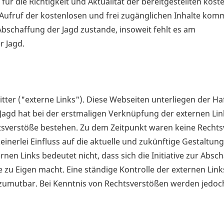
r die Richtigkeit und Aktualität der bereitgestellten kost
 Aufruf der kostenlosen und frei zugänglichen Inhalte komm
Abschaffung der Jagd zustande, insoweit fehlt es am
r Jagd.
ter ("externe Links"). Diese Webseiten unterliegen der Ha
r Jagd hat bei der erstmaligen Verknüpfung der externen Lin
tsverstöße bestehen. Zu dem Zeitpunkt waren keine Recht
 keinerlei Einfluss auf die aktuelle und zukünftige Gestaltun
rnen Links bedeutet nicht, dass sich die Initiative zur Absc
 zu Eigen macht. Eine ständige Kontrolle der externen Links
zumutbar. Bei Kenntnis von Rechtsverstößen werden jedoc