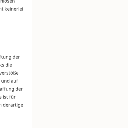
enlosen
t keinerlei
ftung der
ks die
sverstöße
g und auf
haffung der
 ist für
h derartige