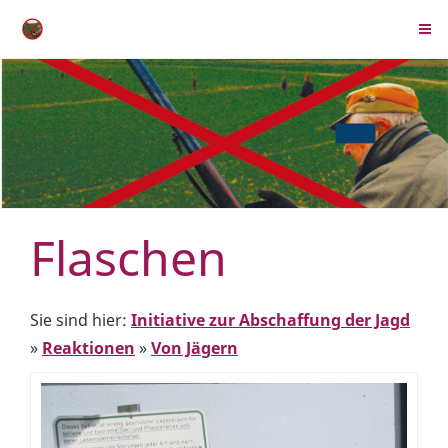
Flaschen
Sie sind hier:
Initiative zur Abschaffung der Jagd
»
Reaktionen
»
Von Jägern